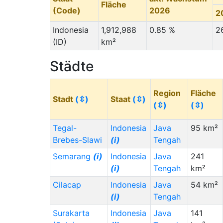
Fläche
(Code)
2026
2
Indonesia
1,912,988
0.85 %
2
(ID)
km²
Städte
Region
Fläche
Stadt
(⇳)
Staat
(⇳)
(⇳)
(⇳)
Tegal-
Indonesia
Java
95 km²
Brebes-Slawi
(i)
Tengah
Semarang
(i)
Indonesia
Java
241
(i)
Tengah
km²
Cilacap
Indonesia
Java
54 km²
(i)
Tengah
Surakarta
Indonesia
Java
141