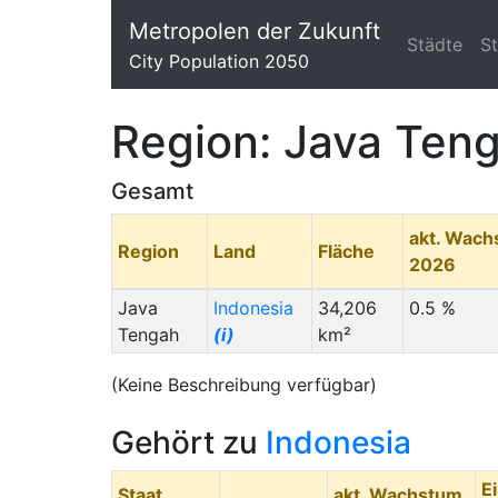
Metropolen der Zukunft
Städte
S
City Population 2050
Region: Java Ten
Gesamt
akt. Wac
Region
Land
Fläche
2026
Java
Indonesia
34,206
0.5 %
Tengah
(i)
km²
(Keine Beschreibung verfügbar)
Gehört zu
Indonesia
E
Staat
akt. Wachstum