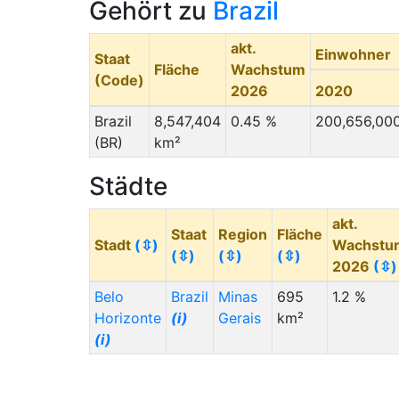
Gehört zu
Brazil
akt.
Einwohner
Staat
Fläche
Wachstum
(Code)
2026
2020
Brazil
8,547,404
0.45 %
200,656,00
(BR)
km²
Städte
akt.
Staat
Region
Fläche
Stadt
(⇳)
Wachstu
(⇳)
(⇳)
(⇳)
2026
(⇳)
Belo
Brazil
Minas
695
1.2 %
Horizonte
(i)
Gerais
km²
(i)