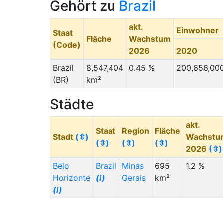
Gehört zu
Brazil
akt.
Einwohner
Staat
Fläche
Wachstum
(Code)
2026
2020
Brazil
8,547,404
0.45 %
200,656,00
(BR)
km²
Städte
akt.
Staat
Region
Fläche
Stadt
(⇳)
Wachstu
(⇳)
(⇳)
(⇳)
2026
(⇳)
Belo
Brazil
Minas
695
1.2 %
Horizonte
(i)
Gerais
km²
(i)