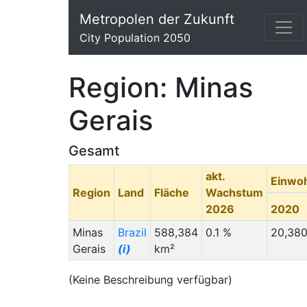
Metropolen der Zukunft
City Population 2050
Region: Minas
Gerais
Gesamt
akt.
Einwo
Region
Land
Fläche
Wachstum
2026
2020
Minas
Brazil
588,384
0.1 %
20,380
Gerais
(i)
km²
(Keine Beschreibung verfügbar)