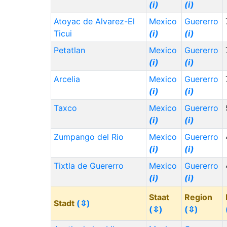
(i)
(i)
Atoyac de Alvarez-El
Mexico
Guererro
Ticui
(i)
(i)
Petatlan
Mexico
Guererro
(i)
(i)
Arcelia
Mexico
Guererro
(i)
(i)
Taxco
Mexico
Guererro
(i)
(i)
Zumpango del Rio
Mexico
Guererro
(i)
(i)
Tixtla de Guererro
Mexico
Guererro
(i)
(i)
Staat
Region
Stadt
(⇳)
(⇳)
(⇳)