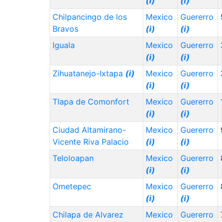
(i)
(i)
Chilpancingo de los
Mexico
Guererro
Bravos
(i)
(i)
Iguala
Mexico
Guererro
(i)
(i)
Zihuatanejo-Ixtapa
(i)
Mexico
Guererro
(i)
(i)
Tlapa de Comonfort
Mexico
Guererro
(i)
(i)
Ciudad Altamirano-
Mexico
Guererro
Vicente Riva Palacio
(i)
(i)
Teloloapan
Mexico
Guererro
(i)
(i)
Ometepec
Mexico
Guererro
(i)
(i)
Chilapa de Alvarez
Mexico
Guererro