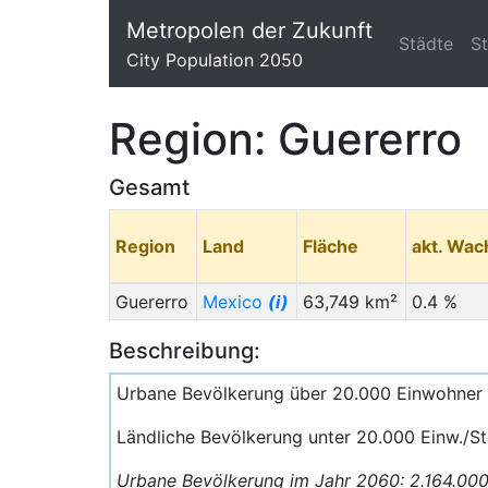
Metropolen der Zukunft
Städte
S
City Population 2050
Region: Guererro
Gesamt
Region
Land
Fläche
akt. Wa
Guererro
Mexico
(i)
63,749 km²
0.4 %
Beschreibung:
Urbane Bevölkerung über 20.000 Einwohner
Ländliche Bevölkerung unter 20.000 Einw./St
Urbane Bevölkerung im Jahr 2060: 2.164.00