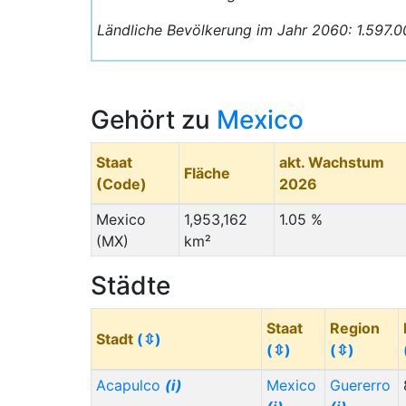
Ländliche Bevölkerung im Jahr 2060: 1.597.0
Gehört zu
Mexico
Staat
akt. Wachstum
Fläche
(Code)
2026
Mexico
1,953,162
1.05 %
(MX)
km²
Städte
Staat
Region
Stadt
(⇳)
(⇳)
(⇳)
Acapulco
(i)
Mexico
Guererro