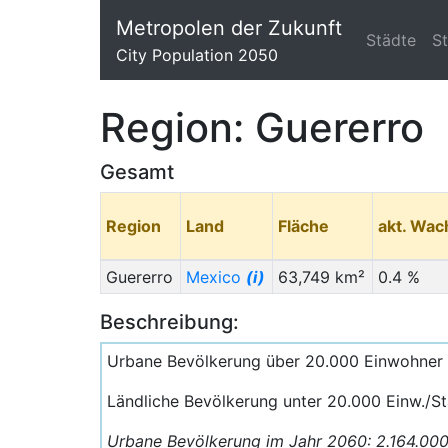
Metropolen der Zukunft
Städte
S
City Population 2050
Region: Guererro
Gesamt
Region
Land
Fläche
akt. Wa
Guererro
Mexico
(i)
63,749 km²
0.4 %
Beschreibung:
Urbane Bevölkerung über 20.000 Einwohner
Ländliche Bevölkerung unter 20.000 Einw./St
Urbane Bevölkerung im Jahr 2060: 2.164.00