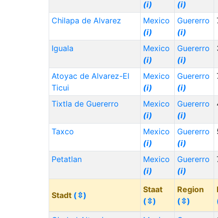
(i)
(i)
Chilapa de Alvarez
Mexico
Guererro
(i)
(i)
Iguala
Mexico
Guererro
(i)
(i)
Atoyac de Alvarez-El
Mexico
Guererro
Ticui
(i)
(i)
Tixtla de Guererro
Mexico
Guererro
(i)
(i)
Taxco
Mexico
Guererro
(i)
(i)
Petatlan
Mexico
Guererro
(i)
(i)
Staat
Region
Stadt
(⇳)
(⇳)
(⇳)