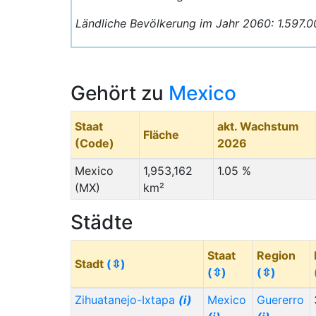
Ländliche Bevölkerung im Jahr 2060: 1.597.0
Gehört zu
Mexico
Staat
akt. Wachstum
Fläche
(Code)
2026
Mexico
1,953,162
1.05 %
(MX)
km²
Städte
Staat
Region
Stadt
(⇳)
(⇳)
(⇳)
Zihuatanejo-Ixtapa
(i)
Mexico
Guererro