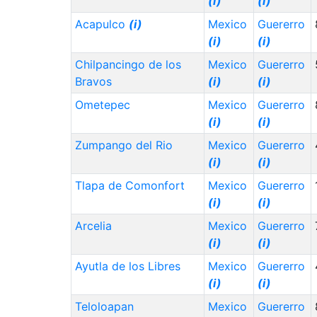
(i)
(i)
Acapulco
(i)
Mexico
Guererro
(i)
(i)
Chilpancingo de los
Mexico
Guererro
Bravos
(i)
(i)
Ometepec
Mexico
Guererro
(i)
(i)
Zumpango del Rio
Mexico
Guererro
(i)
(i)
Tlapa de Comonfort
Mexico
Guererro
(i)
(i)
Arcelia
Mexico
Guererro
(i)
(i)
Ayutla de los Libres
Mexico
Guererro
(i)
(i)
Teloloapan
Mexico
Guererro