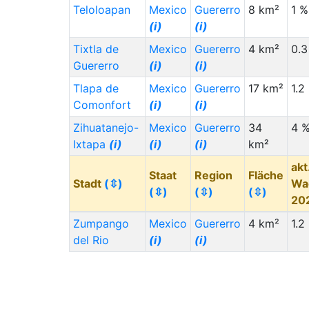
Teloloapan
Mexico
Guererro
8 km²
1 %
(i)
(i)
Tixtla de
Mexico
Guererro
4 km²
0.3
Guererro
(i)
(i)
Tlapa de
Mexico
Guererro
17 km²
1.2
Comonfort
(i)
(i)
Zihuatanejo-
Mexico
Guererro
34
4 
Ixtapa
(i)
(i)
(i)
km²
akt
Staat
Region
Fläche
Stadt
(⇳)
Wa
(⇳)
(⇳)
(⇳)
20
Zumpango
Mexico
Guererro
4 km²
1.2
del Rio
(i)
(i)