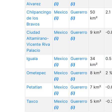
Alvarez
(i)
(i)
Chilpancingo
Mexico
Guererro
50
2.1
de los
(i)
(i)
km²
Bravos
Ciudad
Mexico
Guererro
9 km²
-0.
Altamirano-
(i)
(i)
Vicente Riva
Palacio
Iguala
Mexico
Guererro
34
0.5
(i)
(i)
km²
Ometepec
Mexico
Guererro
8 km²
2 
(i)
(i)
Petatlan
Mexico
Guererro
7 km²
-0.
(i)
(i)
Taxco
Mexico
Guererro
5 km²
-0.
(i)
(i)