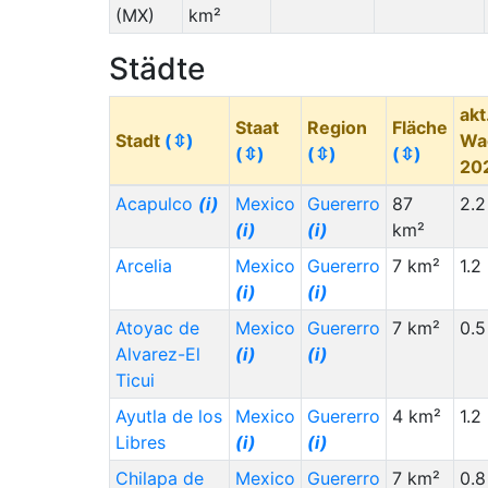
(MX)
km²
Städte
akt
Staat
Region
Fläche
Stadt
(⇳)
Wa
(⇳)
(⇳)
(⇳)
20
Acapulco
(i)
Mexico
Guererro
87
2.2
(i)
(i)
km²
Arcelia
Mexico
Guererro
7 km²
1.2
(i)
(i)
Atoyac de
Mexico
Guererro
7 km²
0.5
Alvarez-El
(i)
(i)
Ticui
Ayutla de los
Mexico
Guererro
4 km²
1.2
Libres
(i)
(i)
Chilapa de
Mexico
Guererro
7 km²
0.8