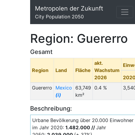
Metropolen der Zukunft
City Population 2050
Region: Guererro
Gesamt
akt.
Einw
Region
Land
Fläche
Wachstum
2026
202
Guererro
Mexico
63,749
0.4 %
3,54
(i)
km²
Beschreibung:
Urbane Bevölkerung über 20.000 Einwohner
im Jahr 2020:
1.482.000 //
Jahr
2050:
2.039.000
(+ 37%)