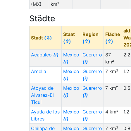
(MX)
km²
Städte
akt
Staat
Region
Fläche
Stadt
(⇳)
Wa
(⇳)
(⇳)
(⇳)
20
Acapulco
(i)
Mexico
Guererro
87
2.2
(i)
(i)
km²
Arcelia
Mexico
Guererro
7 km²
1.2
(i)
(i)
Atoyac de
Mexico
Guererro
7 km²
0.5
Alvarez-El
(i)
(i)
Ticui
Ayutla de los
Mexico
Guererro
4 km²
1.2
Libres
(i)
(i)
Chilapa de
Mexico
Guererro
7 km²
0.8