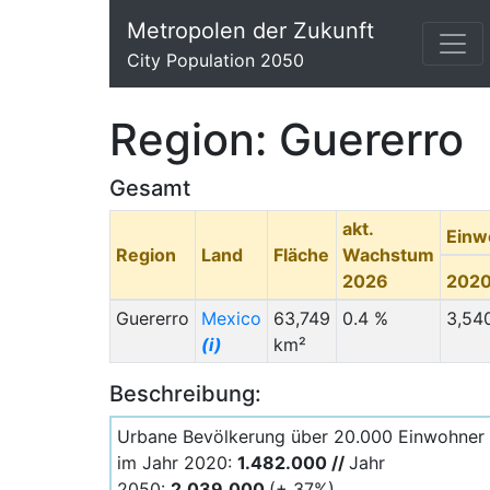
Metropolen der Zukunft
City Population 2050
Region: Guererro
Gesamt
akt.
Einw
Region
Land
Fläche
Wachstum
2026
202
Guererro
Mexico
63,749
0.4 %
3,54
(i)
km²
Beschreibung:
Urbane Bevölkerung über 20.000 Einwohner
im Jahr 2020:
1.482.000 //
Jahr
2050:
2.039.000
(+ 37%)