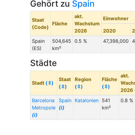
Gehört zu
Spain
akt.
Einwohner
Staat
Fläche
Wachstum
(Code)
2026
2020
Spain
504,645
0.5 %
47,398,000
4
(ES)
km²
Städte
akt.
Staat
Region
Fläche
Stadt
(⇳)
Wach
(⇳)
(⇳)
(⇳)
2026
Barcelona
Spain
Katalonien
541
0.8 %
Metropole
(i)
km²
(i)