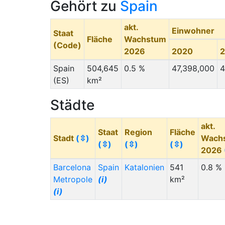
Gehört zu
Spain
akt.
Einwohner
Staat
Fläche
Wachstum
(Code)
2026
2020
Spain
504,645
0.5 %
47,398,000
4
(ES)
km²
Städte
akt.
Staat
Region
Fläche
Stadt
(⇳)
Wach
(⇳)
(⇳)
(⇳)
2026
Barcelona
Spain
Katalonien
541
0.8 %
Metropole
(i)
km²
(i)