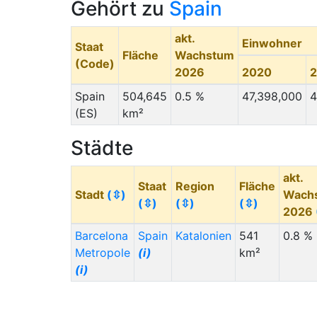
Gehört zu
Spain
akt.
Einwohner
Staat
Fläche
Wachstum
(Code)
2026
2020
Spain
504,645
0.5 %
47,398,000
4
(ES)
km²
Städte
akt.
Staat
Region
Fläche
Stadt
(⇳)
Wach
(⇳)
(⇳)
(⇳)
2026
Barcelona
Spain
Katalonien
541
0.8 %
Metropole
(i)
km²
(i)