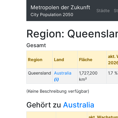
Metropolen der Zukunft
Städte
S
City Population 2050
Region: Queensla
Gesamt
akt.
Region
Land
Fläche
202
Queensland
Australia
1,727,200
1.7 %
(i)
km²
(Keine Beschreibung verfügbar)
Gehört zu
Australia
akt. Wachstu