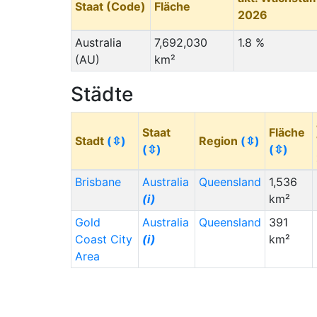
Staat (Code)
Fläche
2026
Australia
7,692,030
1.8 %
(AU)
km²
Städte
Staat
Fläche
Stadt
(⇳)
Region
(⇳)
(⇳)
(⇳)
Brisbane
Australia
Queensland
1,536
(i)
km²
Gold
Australia
Queensland
391
Coast City
(i)
km²
Area