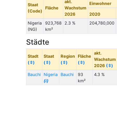
akt.
Einwohner
Staat
Fläche
Wachstum
(Code)
2026
2020
Nigeria
923,768
2.3 %
204,780,000
(NG)
km²
Städte
akt.
Stadt
Staat
Region
Fläche
Wachstum
(⇳)
(⇳)
(⇳)
(⇳)
2026
(⇳)
Bauchi
Nigeria
Bauchi
93
4.3 %
(i)
km²