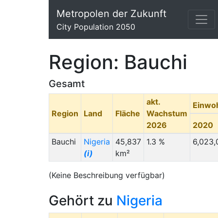
Metropolen der Zukunft
City Population 2050
Region: Bauchi
Gesamt
akt.
Einwo
Region
Land
Fläche
Wachstum
2026
2020
Bauchi
Nigeria
45,837
1.3 %
6,023,
(i)
km²
(Keine Beschreibung verfügbar)
Gehört zu
Nigeria