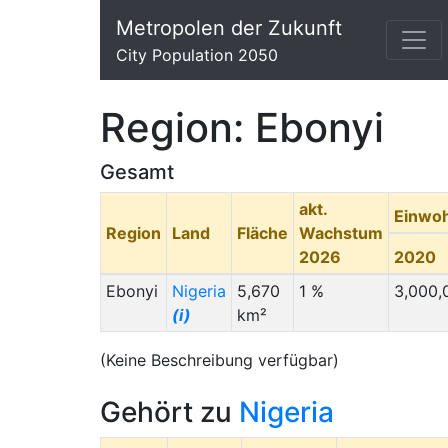
Metropolen der Zukunft
City Population 2050
Region: Ebonyi
Gesamt
akt.
Einwo
Region
Land
Fläche
Wachstum
2026
2020
Ebonyi
Nigeria
5,670
1 %
3,000,
(i)
km²
(Keine Beschreibung verfügbar)
Gehört zu
Nigeria