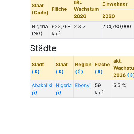
akt.
Einwohner
Staat
Fläche
Wachstum
(Code)
2026
2020
Nigeria
923,768
2.3 %
204,780,000
(NG)
km²
Städte
akt.
Stadt
Staat
Region
Fläche
Wachst
(⇳)
(⇳)
(⇳)
(⇳)
2026
(⇳
Abakaliki
Nigeria
Ebonyi
59
5.5 %
(i)
(i)
km²