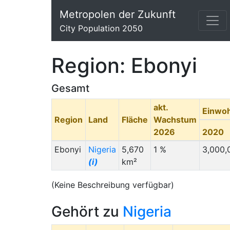
Metropolen der Zukunft
City Population 2050
Region: Ebonyi
Gesamt
akt.
Einwo
Region
Land
Fläche
Wachstum
2026
2020
Ebonyi
Nigeria
5,670
1 %
3,000,
(i)
km²
(Keine Beschreibung verfügbar)
Gehört zu
Nigeria