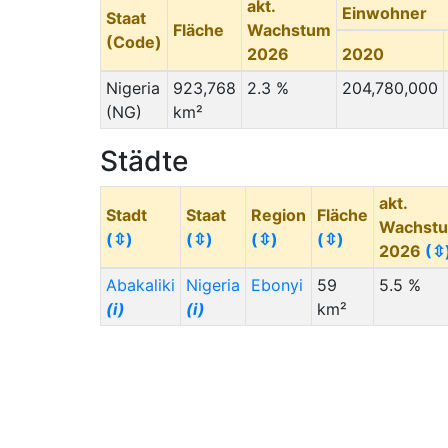
akt.
Einwohner
Staat
Fläche
Wachstum
(Code)
2026
2020
Nigeria
923,768
2.3 %
204,780,000
(NG)
km²
Städte
akt.
Stadt
Staat
Region
Fläche
Wachst
(⇳)
(⇳)
(⇳)
(⇳)
2026
(⇳
Abakaliki
Nigeria
Ebonyi
59
5.5 %
(i)
(i)
km²