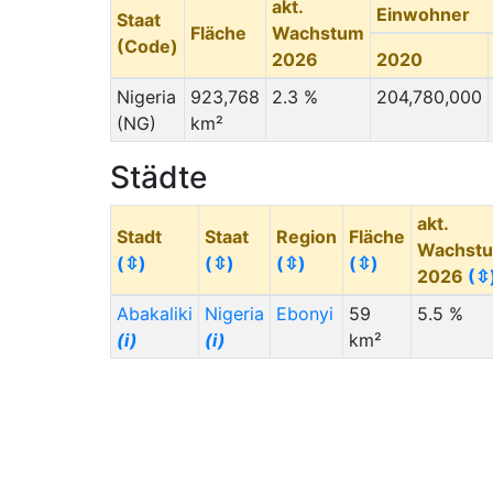
akt.
Einwohner
Staat
Fläche
Wachstum
(Code)
2026
2020
Nigeria
923,768
2.3 %
204,780,000
(NG)
km²
Städte
akt.
Stadt
Staat
Region
Fläche
Wachst
(⇳)
(⇳)
(⇳)
(⇳)
2026
(⇳
Abakaliki
Nigeria
Ebonyi
59
5.5 %
(i)
(i)
km²