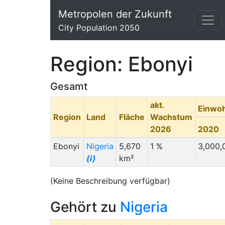
Metropolen der Zukunft
City Population 2050
Region: Ebonyi
Gesamt
akt.
Einwo
Region
Land
Fläche
Wachstum
2026
2020
Ebonyi
Nigeria
5,670
1 %
3,000,
(i)
km²
(Keine Beschreibung verfügbar)
Gehört zu
Nigeria