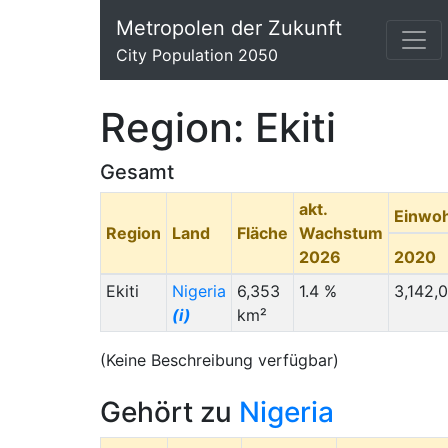
Metropolen der Zukunft
City Population 2050
Region: Ekiti
Gesamt
akt.
Einwo
Region
Land
Fläche
Wachstum
2026
2020
Ekiti
Nigeria
6,353
1.4 %
3,142,
(i)
km²
(Keine Beschreibung verfügbar)
Gehört zu
Nigeria