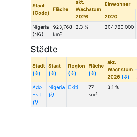
akt.
Einwohner
Staat
Fläche
Wachstum
(Code)
2026
2020
Nigeria
923,768
2.3 %
204,780,000
(NG)
km²
Städte
akt.
Stadt
Staat
Region
Fläche
Wachstum
(⇳)
(⇳)
(⇳)
(⇳)
2026
(⇳)
Ado
Nigeria
Ekiti
77
3.1 %
Ekiti
(i)
km²
(i)