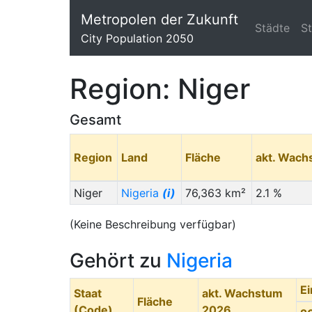
Metropolen der Zukunft
Städte
S
City Population 2050
Region: Niger
Gesamt
Region
Land
Fläche
akt. Wach
Niger
Nigeria
(i)
76,363 km²
2.1 %
(Keine Beschreibung verfügbar)
Gehört zu
Nigeria
E
Staat
akt. Wachstum
Fläche
(Code)
2026