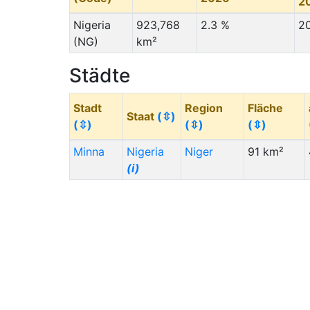
2
Nigeria
923,768
2.3 %
2
(NG)
km²
Städte
Stadt
Region
Fläche
Staat
(⇳)
(⇳)
(⇳)
(⇳)
Minna
Nigeria
Niger
91 km²
(i)