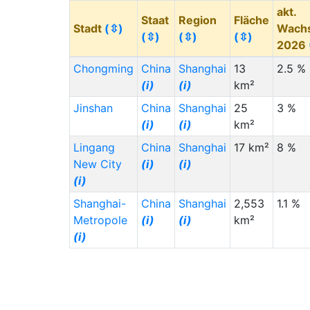
akt.
Staat
Region
Fläche
Stadt
(⇳)
Wach
(⇳)
(⇳)
(⇳)
2026
Chongming
China
Shanghai
13
2.5 %
(i)
(i)
km²
Jinshan
China
Shanghai
25
3 %
(i)
(i)
km²
Lingang
China
Shanghai
17 km²
8 %
New City
(i)
(i)
(i)
Shanghai-
China
Shanghai
2,553
1.1 %
Metropole
(i)
(i)
km²
(i)