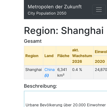
Metropolen der Zukunft
City Population 2050
Region: Shanghai
Gesamt
akt.
Einwo
Region
Land
Fläche
Wachstum
2026
2020
Shanghai
China
6,341
0.4 %
24,87
(i)
km²
Beschreibung:
Urbane Bevölkerung über 20.000 Einwohner