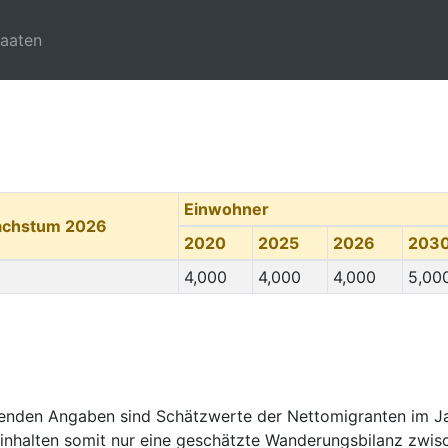
taaten
Einwohner
achstum 2026
2020
2025
2026
203
4,000
4,000
4,000
5,00
genden Angaben sind Schätzwerte der Nettomigranten im J
inhalten somit nur eine geschätzte Wanderungsbilanz zwisc