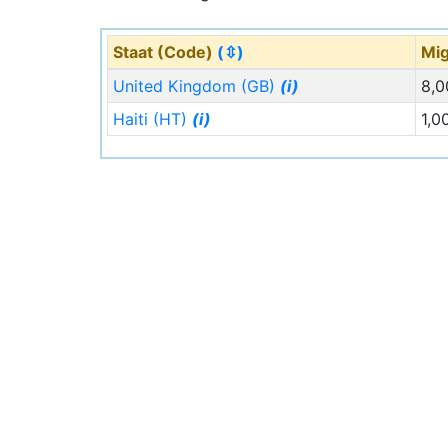
Staat (Code)
(⇳)
Mig
United Kingdom (GB)
(i)
8,0
Haiti (HT)
(i)
1,0