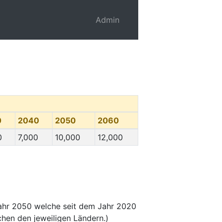
Admin
0
2040
2050
2060
0
7,000
10,000
12,000
ahr 2050 welche seit dem Jahr 2020
hen den jeweiligen Ländern.)