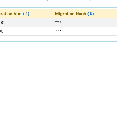
ration Von
(⇳)
Migration Nach
(⇳)
00
***
00
***