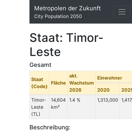
Metropolen der Zukunft
City Population 2050
Staat: Timor-
Leste
Gesamt
akt.
Einwohner
Staat
Fläche
Wachstum
(Code)
2026
2020
202
Timor-
14,604
1.4 %
1,313,000
1,41
Leste
km²
(TL)
Beschreibung: