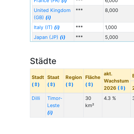
France (FR)
(i)
***
6,000
United Kingdom
***
8,000
(GB)
(i)
Italy (IT)
(i)
***
1,000
Japan (JP)
(i)
***
5,000
Myanmar
***
1,000
(Burma) (MM)
(i)
Städte
Mexico (MX)
(i)
***
1,000
akt.
Malaysia (MY)
***
4,000
Stadt
Staat
Region
Fläche
Wachstum
(i)
(⇳)
(⇳)
(⇳)
(⇳)
2026
(⇳)
Netherlands (NL)
***
3,000
Dilli
(i)
Timor-
30
4.3 %
Leste
km²
Staat (Code)
Migration
Migration
(i)
(⇳)
Von
(⇳)
Nach
(⇳)
New Zealand
***
10,000
(NZ)
(i)