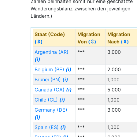
Zahlen beinhalten somit nur eine geschätzte
Wanderungsbilanz zwischen den jeweiligen
Ländern.)
Staat (Code)
Migration
Migration
(⇳)
Von
(⇳)
Nach
(⇳)
Argentina (AR)
***
3,000
(i)
Belgium (BE)
(i)
***
2,000
Brunei (BN)
(i)
***
1,000
Canada (CA)
(i)
***
5,000
Chile (CL)
(i)
***
1,000
Germany (DE)
***
3,000
(i)
Spain (ES)
(i)
***
1,000