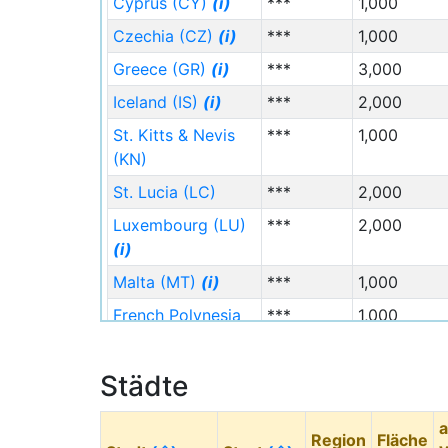
Cyprus (CY)
(i)
***
1,000
Czechia (CZ)
(i)
***
1,000
Greece (GR)
(i)
***
3,000
Iceland (IS)
(i)
***
2,000
St. Kitts & Nevis
***
1,000
(KN)
St. Lucia (LC)
***
2,000
Luxembourg (LU)
***
2,000
(i)
Malta (MT)
(i)
***
1,000
French Polynesia
***
1,000
(PF)
Romania (RO)
(i)
***
2,000
Städte
St. Vincent &
***
2,000
a
Grenadines (VC)
Region
Fläche