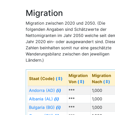
Flächenressourcen (auch für Landwirtschaft)
sowie ein tropisches Klima kann in
Migration
langfristiger Aussicht mit einer starken
internationalen Zuwanderung gerechnet
Migration zwischen 2020 und 2050. (Die
werden. Diese steile These beschreibt für die
folgenden Angaben sind Schätzwerte der
langfristige Zukunft das reine Gegenteil der
Nettomigranten im Jahr 2050 welche seit de
demografischen Entwicklung Venezuelas in
Jahr 2020 ein- oder ausgewandert sind. Dies
der aktuellen Zeit.
Zahlen beinhalten somit nur eine geschätzte
Wanderungsbilanz zwischen den jeweiligen
Ländern.)
Migration
Migration
Staat (Code)
(⇳)
Von
(⇳)
Nach
(⇳)
Andorra (AD)
(i)
***
1,000
Albania (AL)
(i)
***
1,000
Bulgaria (BG)
(i)
***
1,000