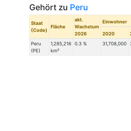
Kleinstädten welche auch langfristig noch
Gehört zu
Peru
stellenweise recht vernachlässigt bleiben
könnten.
akt.
Einwohner
Staat
Auch in der Fläche wächst die Stadt
Fläche
Wachstum
(Code)
sicherlich noch stark: Nach einer Analyse de
2026
2020
Umlandes von Trujillo auf Satellitenbildern,
Peru
1,285,216
0.3 %
31,708,000
ergibt sich eine Größe von rund 300 km² für
(PE)
km²
die 1,5 Mio-Stadt um das Jahr 2050.
Vor allem der Vergleich zum übermächtigen
Lima, was ebenfalls als Küstenstadt nicht
sehr weit entfernt liegt, bietet
Trujillo zukünftig eine lebenswerte
Alternative einer "kleineren Metropole".