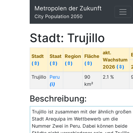
Metropolen der Zukunft
City Population 2050
Stadt: Trujillo
akt.
Stadt
Staat
Region
Fläche
Wachstum
(⇳)
(⇳)
(⇳)
(⇳)
2026
(⇳)
Trujillo
Peru
90
2.1 %
(i)
km²
Beschreibung:
Trujillo ist zusammen mit der ähnlich großen
Stadt Arequipa im Wettbewerb um die
Nummer Zwei in Peru. Dabei können beide