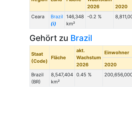
2026
2020
Ceara
Brazil
146,348
-0.2 %
8,811,0
(i)
km²
Gehört zu
Brazil
akt.
Einwohner
Staat
Fläche
Wachstum
(Code)
2026
2020
Brazil
8,547,404
0.45 %
200,656,00
(BR)
km²