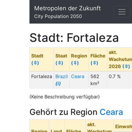
Metropolen der Zukunft
City Population 2050
Stadt: Fortaleza
akt.
Stadt
Staat
Region
Fläche
Wachstu
(⇳)
(⇳)
(⇳)
(⇳)
2026
(⇳)
Fortaleza
Brazil
Ceara
562
0.7 %
(i)
km²
(Keine Beschreibung verfügbar)
Gehört zu Region
Ceara
akt.
Einwoh
Region
Land
Fläche
Wachstum