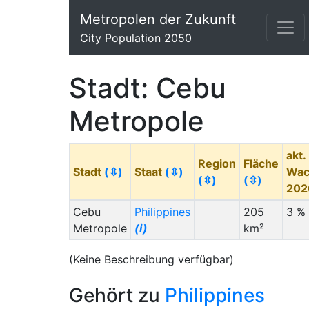
Metropolen der Zukunft
City Population 2050
Stadt: Cebu
Metropole
akt.
Region
Fläche
Stadt
(⇳)
Staat
(⇳)
Wac
(⇳)
(⇳)
20
Cebu
Philippines
205
3 %
Metropole
(i)
km²
(Keine Beschreibung verfügbar)
Gehört zu
Philippines