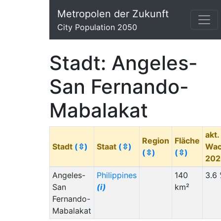
Metropolen der Zukunft
City Population 2050
Stadt: Angeles-
San Fernando-
Mabalakat
akt.
Region
Fläche
Stadt
(⇳)
Staat
(⇳)
Wac
(⇳)
(⇳)
20
Angeles-
Philippines
140
3.6
San
(i)
km²
Fernando-
Mabalakat