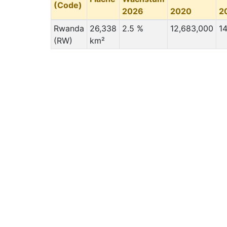
(Code)
2026
2020
2
Rwanda
26,338
2.5 %
12,683,000
1
(RW)
km²