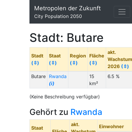
Metropolen der Zukunft
City Population 2050
Stadt: Butare
akt.
Stadt
Staat
Region
Fläche
Wachstu
(⇳)
(⇳)
(⇳)
(⇳)
2026
(⇳)
Butare
Rwanda
15
6.5 %
(i)
km²
(Keine Beschreibung verfügbar)
Gehört zu
Rwanda
akt.
Einwohner
Staat
Fläche
Wachstum