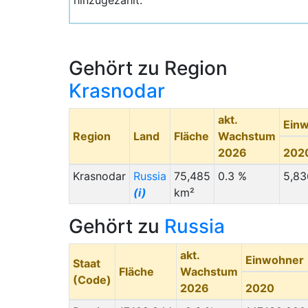
hinzugezählt.
Gehört zu Region
Krasnodar
akt.
Ein
Region
Land
Fläche
Wachstum
2026
202
Krasnodar
Russia
75,485
0.3 %
5,83
(i)
km²
Gehört zu
Russia
akt.
Einwohner
Staat
Fläche
Wachstum
(Code)
2026
2020