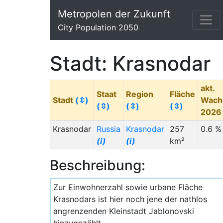
Metropolen der Zukunft
City Population 2050
Stadt: Krasnodar
akt.
Staat
Region
Fläche
Stadt
(⇳)
Wach
(⇳)
(⇳)
(⇳)
202
Krasnodar
Russia
Krasnodar
257
0.6 %
(i)
(i)
km²
Beschreibung:
Zur Einwohnerzahl sowie urbane Fläche
Krasnodars ist hier noch jene der nathlos
angrenzenden Kleinstadt Jablonovski