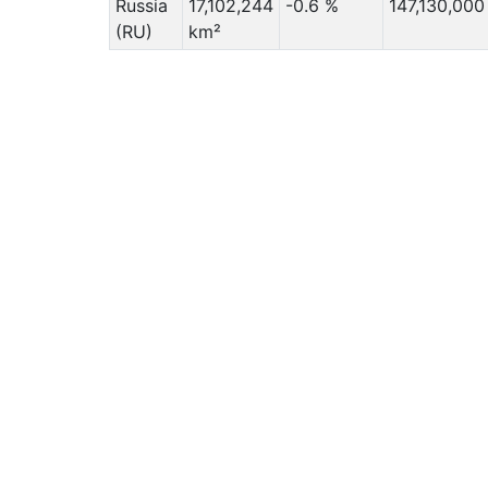
Russia
17,102,244
-0.6 %
147,130,000
(RU)
km²