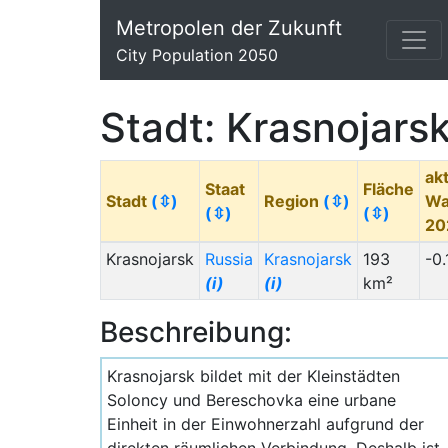
Metropolen der Zukunft
City Population 2050
Stadt: Krasnojars
akt
Staat
Fläche
Stadt
(⇳)
Region
(⇳)
Wa
(⇳)
(⇳)
20
Krasnojarsk
Russia
Krasnojarsk
193
-0.
(i)
(i)
km²
Beschreibung:
Krasnojarsk bildet mit der Kleinstädten
Soloncy und Bereschovka eine urbane
Einheit in der Einwohnerzahl aufgrund der