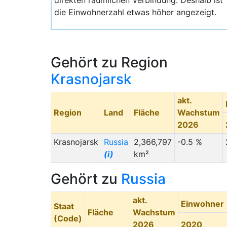
direkten räumlichen Verbindung. Deshalb ist
die Einwohnerzahl etwas höher angezeigt.
Gehört zu Region
Krasnojarsk
akt.
Region
Land
Fläche
Wachstum
2026
Krasnojarsk
Russia
2,366,797
-0.5 %
(i)
km²
Gehört zu
Russia
akt.
Einwohner
Staat
Fläche
Wachstum
(Code)
2026
2020