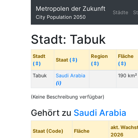
Metropolen der Zukunft
Städte
S
City Population 2050
Stadt: Tabuk
Stadt
Region
Fläche
Staat
(⇳)
(⇳)
(⇳)
(⇳)
Tabuk
Saudi Arabia
190 km²
(i)
(Keine Beschreibung verfügbar)
Gehört zu
Saudi Arabia
akt. Wach
Staat (Code)
Fläche
2026