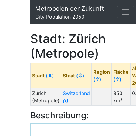
Metropolen der Zukunft
City Population 2050
Stadt: Zürich
(Metropole)
a
Region
Fläche
Stadt
(⇳)
Staat
(⇳)
W
(⇳)
(⇳)
2
Zürich
Switzerland
353
0
(Metropole)
(i)
km²
Beschreibung: