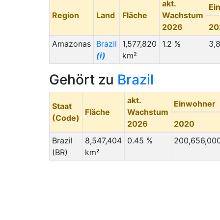
akt.
Ei
Region
Land
Fläche
Wachstum
2026
20
Amazonas
Brazil
1,577,820
1.2 %
3,
(i)
km²
Gehört zu
Brazil
akt.
Einwohner
Staat
Fläche
Wachstum
(Code)
2026
2020
Brazil
8,547,404
0.45 %
200,656,00
(BR)
km²