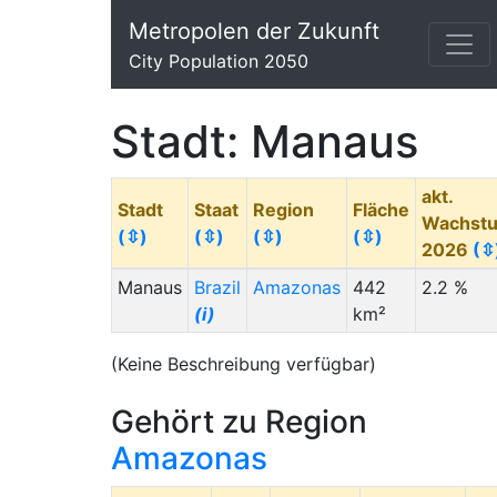
Metropolen der Zukunft
City Population 2050
Stadt: Manaus
akt.
Stadt
Staat
Region
Fläche
Wachst
(⇳)
(⇳)
(⇳)
(⇳)
2026
(⇳
Manaus
Brazil
Amazonas
442
2.2 %
(i)
km²
(Keine Beschreibung verfügbar)
Gehört zu Region
Amazonas