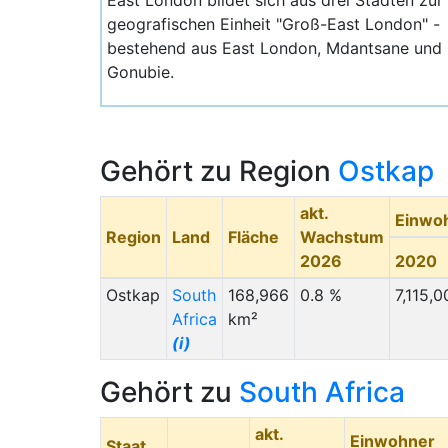
East London bildet sich aus drei Städten zur
geografischen Einheit "Groß-East London" -
bestehend aus East London, Mdantsane und
Gonubie.
Gehört zu Region
Ostkap
akt.
Einwo
Region
Land
Fläche
Wachstum
2026
2020
Ostkap
South
168,966
0.8 %
7,115,0
Africa
km²
(i)
Gehört zu
South Africa
akt.
Einwohner
Staat