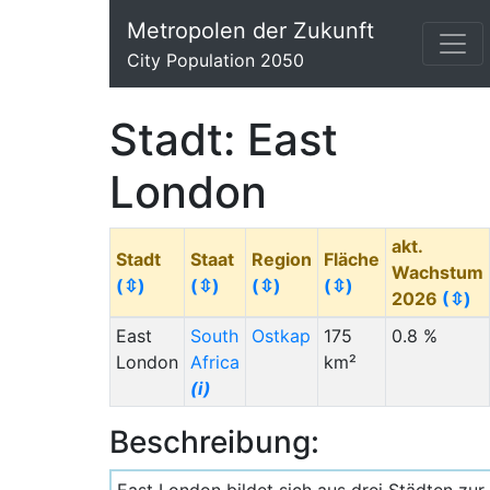
Metropolen der Zukunft
City Population 2050
Stadt: East
London
akt.
Stadt
Staat
Region
Fläche
Wachstum
(⇳)
(⇳)
(⇳)
(⇳)
2026
(⇳)
East
South
Ostkap
175
0.8 %
London
Africa
km²
(i)
Beschreibung: