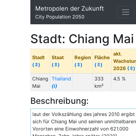
Metropolen der Zukunft
City Population 2050
Stadt: Chiang Mai
akt.
Stadt
Staat
Region
Fläche
Wachstu
(⇳)
(⇳)
(⇳)
(⇳)
2026
(⇳)
Chiang
Thailand
333
4.5 %
Mai
(i)
km²
Beschreibung:
laut der Volkszählung des jahres 2010 ergibt
sich für Chiang Mai und seinen unmittelbaren
Vororten eine Einwohnerzahl von 621.000