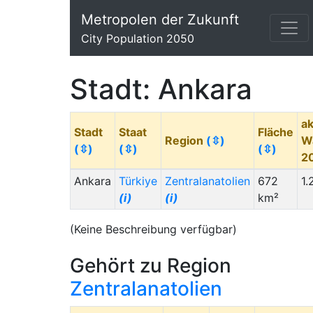
Metropolen der Zukunft
City Population 2050
Stadt: Ankara
ak
Stadt
Staat
Fläche
Region
(⇳)
W
(⇳)
(⇳)
(⇳)
2
Ankara
Türkiye
Zentralanatolien
672
1.
(i)
(i)
km²
(Keine Beschreibung verfügbar)
Gehört zu Region
Zentralanatolien