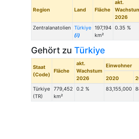
akt.
Region
Land
Fläche
Wachstu
2026
Zentralanatolien
Türkiye
197,194
0.35 %
(i)
km²
Gehört zu
Türkiye
akt.
Einwohner
Staat
Fläche
Wachstum
(Code)
2026
2020
2
Türkiye
779,452
0.2 %
83,155,000
8
(TR)
km²