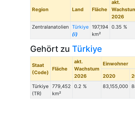
akt.
Region
Land
Fläche
Wachstu
2026
Zentralanatolien
Türkiye
197,194
0.35 %
(i)
km²
Gehört zu
Türkiye
akt.
Einwohner
Staat
Fläche
Wachstum
(Code)
2026
2020
2
Türkiye
779,452
0.2 %
83,155,000
8
(TR)
km²