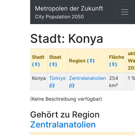
Metropolen der Zukunft
City Population 2050
Stadt: Konya
akt
Stadt
Staat
Fläche
Region
(⇳)
Wa
(⇳)
(⇳)
(⇳)
20
Konya
Türkiye
Zentralanatolien
254
1 
(i)
(i)
km²
(Keine Beschreibung verfügbar)
Gehört zu Region
Zentralanatolien