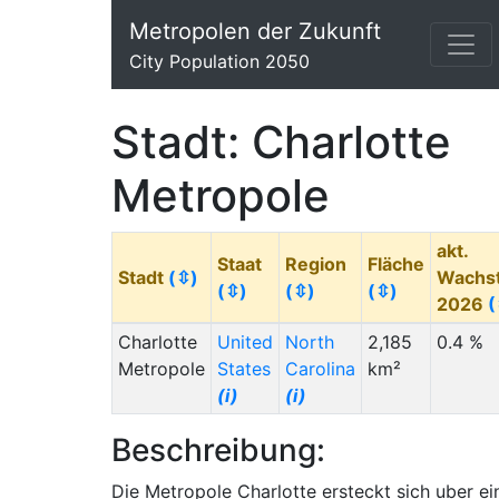
Metropolen der Zukunft
City Population 2050
Stadt: Charlotte
Metropole
akt.
Staat
Region
Fläche
Stadt
(⇳)
Wachs
(⇳)
(⇳)
(⇳)
2026
(
Charlotte
United
North
2,185
0.4 %
Metropole
States
Carolina
km²
(i)
(i)
Beschreibung:
Die Metropole Charlotte ersteckt sich uber ei