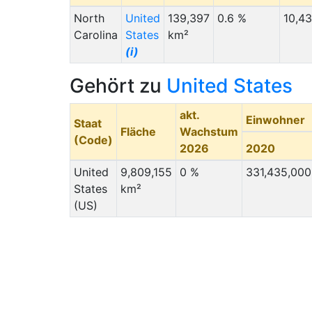
North
United
139,397
0.6 %
10,4
Carolina
States
km²
(i)
Gehört zu
United States
akt.
Einwohner
Staat
Fläche
Wachstum
(Code)
2026
2020
United
9,809,155
0 %
331,435,000
States
km²
(US)