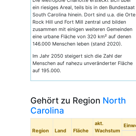
Die Metropole Charlotte ersteckt sich uber
ein riesiges Areal, teils bis in den Bundestaat
South Carolina hinein. Dort sind u.a. die Orte
Rock Hill und Fort Mill zentral und bilden
zusammen mit einigen weiteren Gemeinden
eine urbane Fläche von 320 km² auf denen
146.000 Menschen leben (stand 2020).
Im Jahr 2050 steigert sich die Zahl der
Menschen auf nahezu unveränderter Fläche
auf 195.000.
Gehört zu Region
North
Carolina
akt.
Einw
Region
Land
Fläche
Wachstum