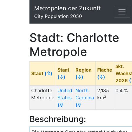
Metropolen der Zukunft
City Population 2050
Stadt: Charlotte
Metropole
akt.
Staat
Region
Fläche
Stadt
(⇳)
Wachs
(⇳)
(⇳)
(⇳)
2026
(
Charlotte
United
North
2,185
0.4 %
Metropole
States
Carolina
km²
(i)
(i)
Beschreibung: