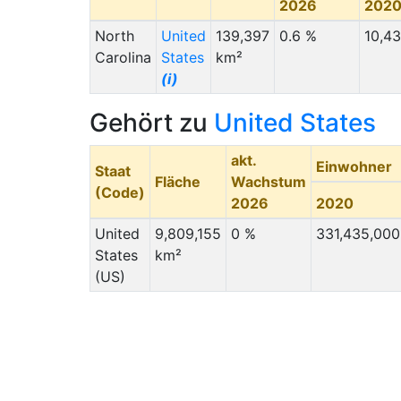
2026
202
North
United
139,397
0.6 %
10,4
Carolina
States
km²
(i)
Gehört zu
United States
akt.
Einwohner
Staat
Fläche
Wachstum
(Code)
2026
2020
United
9,809,155
0 %
331,435,000
States
km²
(US)