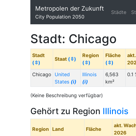
Metropolen der Zukunft
Städte
S
City Population 2050
Stadt: Chicago
Stadt
Region
Fläche
akt
Staat
(⇳)
(⇳)
(⇳)
(⇳)
20
Chicago
United
Illinois
6,563
0.1
States
(i)
(i)
km²
(Keine Beschreibung verfügbar)
Gehört zu Region
Illinois
akt. Wac
Region
Land
Fläche
2026