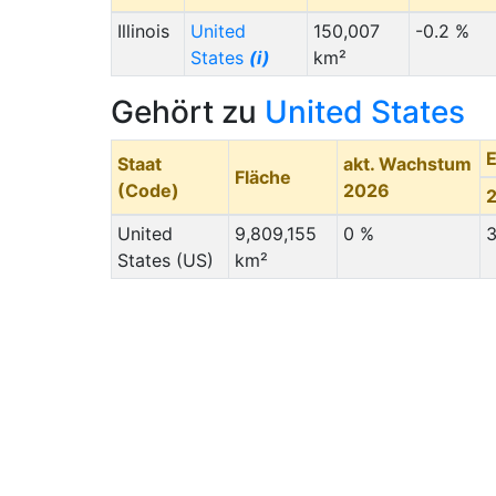
Illinois
United
150,007
-0.2 %
States
(i)
km²
Gehört zu
United States
Staat
akt. Wachstum
Fläche
(Code)
2026
United
9,809,155
0 %
3
States (US)
km²