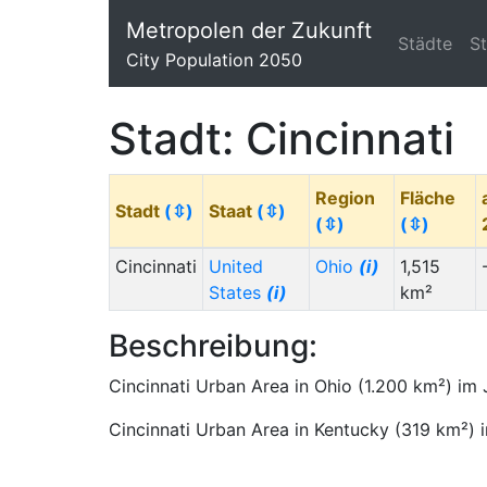
Metropolen der Zukunft
Städte
S
City Population 2050
Stadt: Cincinnati
Region
Fläche
Stadt
(⇳)
Staat
(⇳)
(⇳)
(⇳)
Cincinnati
United
Ohio
(i)
1,515
States
(i)
km²
Beschreibung:
Cincinnati Urban Area in Ohio (1.200 km²) im 
Cincinnati Urban Area in Kentucky (319 km²)