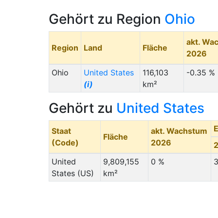
Gehört zu Region
Ohio
akt. Wa
Region
Land
Fläche
2026
Ohio
United States
116,103
-0.35 %
(i)
km²
Gehört zu
United States
Staat
akt. Wachstum
Fläche
(Code)
2026
United
9,809,155
0 %
3
States (US)
km²