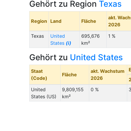
Gehört zu Region
Texas
akt. Wac
Region
Land
Fläche
2026
Texas
United
695,676
1 %
States
(i)
km²
Gehört zu
United States
Staat
akt. Wachstum
Fläche
(Code)
2026
United
9,809,155
0 %
States (US)
km²