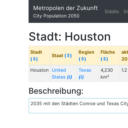
Metropolen der Zukunft
Städte
S
City Population 2050
Stadt: Houston
Stadt
Region
Fläche
ak
Staat
(⇳)
(⇳)
(⇳)
(⇳)
20
Houston
United
Texas
4,230
1.2
States
(i)
(i)
km²
Beschreibung:
2035 mit den Städten Conroe und Texas City 