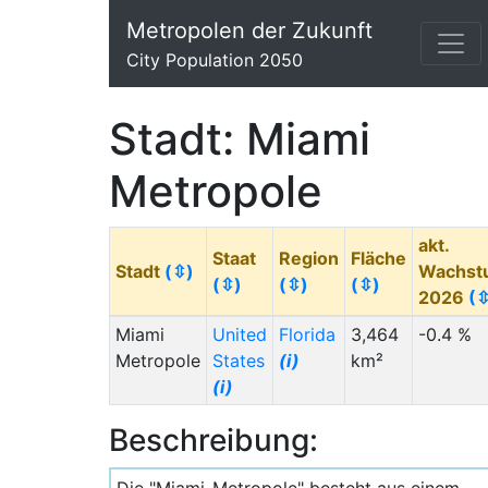
Metropolen der Zukunft
City Population 2050
Stadt: Miami
Metropole
akt.
Staat
Region
Fläche
Stadt
(⇳)
Wachst
(⇳)
(⇳)
(⇳)
2026
(⇳
Miami
United
Florida
3,464
-0.4 %
Metropole
States
(i)
km²
(i)
Beschreibung: