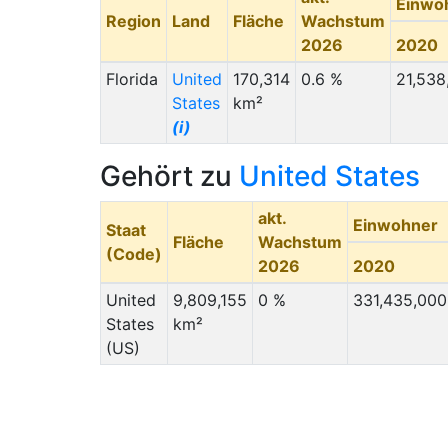
Einwo
Region
Land
Fläche
Wachstum
2026
2020
Florida
United
170,314
0.6 %
21,538
States
km²
(i)
Gehört zu
United States
akt.
Einwohner
Staat
Fläche
Wachstum
(Code)
2026
2020
United
9,809,155
0 %
331,435,000
States
km²
(US)