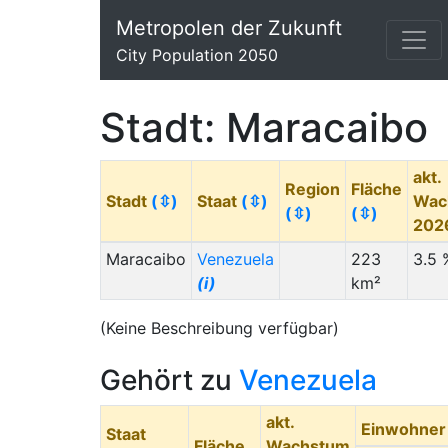
Metropolen der Zukunft
City Population 2050
Stadt: Maracaibo
akt.
Region
Fläche
Stadt
(⇳)
Staat
(⇳)
Wac
(⇳)
(⇳)
202
Maracaibo
Venezuela
223
3.5 
(i)
km²
(Keine Beschreibung verfügbar)
Gehört zu
Venezuela
akt.
Einwohner
Staat
Fläche
Wachstum