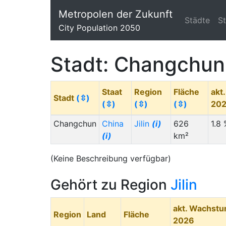
Metropolen der Zukunft
Städte
S
City Population 2050
Stadt: Changchun
Staat
Region
Fläche
akt
Stadt
(⇳)
(⇳)
(⇳)
(⇳)
20
Changchun
China
Jilin
(i)
626
1.8
(i)
km²
(Keine Beschreibung verfügbar)
Gehört zu Region
Jilin
akt. Wachst
Region
Land
Fläche
2026