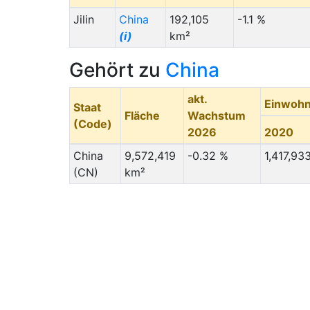
Jilin
China
192,105
-1.1 %
(i)
km²
Gehört zu
China
akt.
Einwohn
Staat
Fläche
Wachstum
(Code)
2026
2020
China
9,572,419
-0.32 %
1,417,93
(CN)
km²