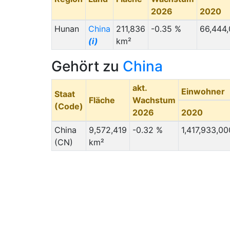
2026
2020
Hunan
China
211,836
-0.35 %
66,444
(i)
km²
Gehört zu
China
akt.
Einwohner
Staat
Fläche
Wachstum
(Code)
2026
2020
China
9,572,419
-0.32 %
1,417,933,00
(CN)
km²