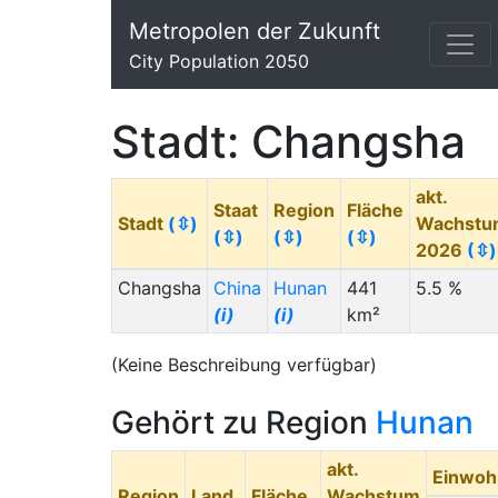
Metropolen der Zukunft
City Population 2050
Stadt: Changsha
akt.
Staat
Region
Fläche
Stadt
(⇳)
Wachstu
(⇳)
(⇳)
(⇳)
2026
(⇳)
Changsha
China
Hunan
441
5.5 %
(i)
(i)
km²
(Keine Beschreibung verfügbar)
Gehört zu Region
Hunan
akt.
Einwoh
Region
Land
Fläche
Wachstum