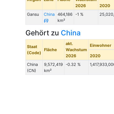
2026
2020
Gansu
China
464,186
-1 %
25,020
(i)
km²
Gehört zu
China
akt.
Einwohner
Staat
Fläche
Wachstum
(Code)
2026
2020
China
9,572,419
-0.32 %
1,417,933,00
(CN)
km²