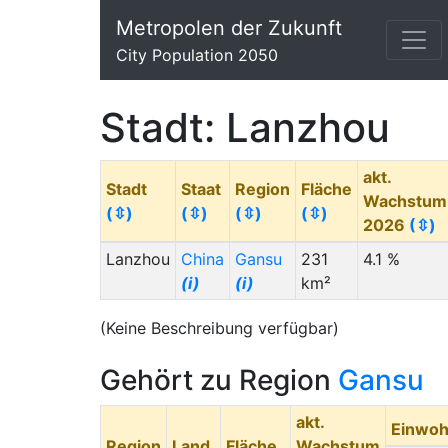
Metropolen der Zukunft
City Population 2050
Stadt: Lanzhou
akt.
Stadt
Staat
Region
Fläche
Wachstum
(⇳)
(⇳)
(⇳)
(⇳)
2026
(⇳)
Lanzhou
China
Gansu
231
4.1 %
(i)
(i)
km²
(Keine Beschreibung verfügbar)
Gehört zu Region
Gansu
akt.
Einwoh
Region
Land
Fläche
Wachstum