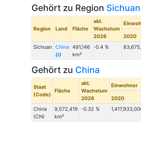
Sishuan zukünftig erwarten. In Mianyang
Gehört zu Region
Sichuan
werden die Lebenshaltungskosten immer
günstiger bleiben als im nahen Chengdu. Die
akt.
Nähe zum Himalaya und eine starke High-
Einwo
Region
Land
Fläche
Wachstum
Tech Industrie versprechen eine starke
2026
2020
Prognose in vielen Hinsichten.
Sichuan
China
491,146
-0.4 %
83,675
(i)
km²
Gehört zu
China
akt.
Einwohner
Staat
Fläche
Wachstum
(Code)
2026
2020
China
9,572,419
-0.32 %
1,417,933,00
(CN)
km²