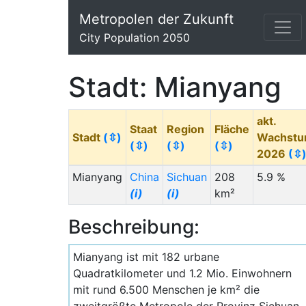
Metropolen der Zukunft
City Population 2050
Stadt: Mianyang
akt.
Staat
Region
Fläche
Stadt
(⇳)
Wachst
(⇳)
(⇳)
(⇳)
2026
(⇳
Mianyang
China
Sichuan
208
5.9 %
(i)
(i)
km²
Beschreibung:
Mianyang ist mit 182 urbane
Quadratkilometer und 1.2 Mio. Einwohnern
mit rund 6.500 Menschen je km² die