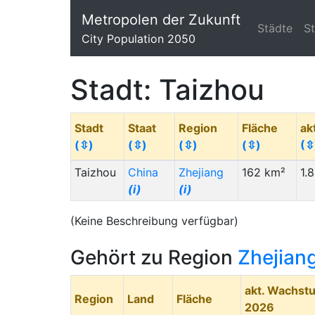
Metropolen der Zukunft
Städte
S
City Population 2050
Stadt: Taizhou
Stadt
Staat
Region
Fläche
ak
(⇳)
(⇳)
(⇳)
(⇳)
(⇳
Taizhou
China
Zhejiang
162 km²
1.
(i)
(i)
(Keine Beschreibung verfügbar)
Gehört zu Region
Zhejian
akt. Wachst
Region
Land
Fläche
2026