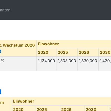
taaten
Einwohner
t. Wachstum 2026
)
2020
2025
2026
2030
8 %
1,134,000
1,303,000
1,330,000
1,420
g
Einwohner
um
2020
2025
2026
2030