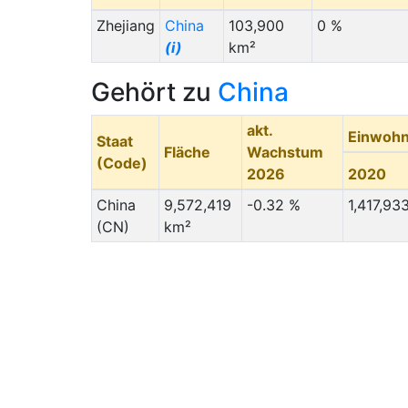
Zhejiang
China
103,900
0 %
(i)
km²
Gehört zu
China
akt.
Einwohn
Staat
Fläche
Wachstum
(Code)
2026
2020
China
9,572,419
-0.32 %
1,417,93
(CN)
km²