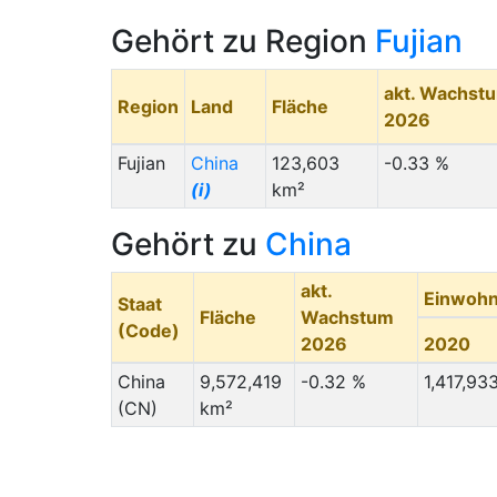
Gehört zu Region
Fujian
akt. Wachst
Region
Land
Fläche
2026
Fujian
China
123,603
-0.33 %
(i)
km²
Gehört zu
China
akt.
Einwohn
Staat
Fläche
Wachstum
(Code)
2026
2020
China
9,572,419
-0.32 %
1,417,93
(CN)
km²