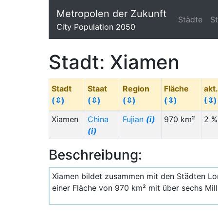
Metropolen der Zukunft
Städte
S
City Population 2050
Stadt: Xiamen
Stadt
Staat
Region
Fläche
akt
(⇳)
(⇳)
(⇳)
(⇳)
(⇳)
Xiamen
China
Fujian
(i)
970 km²
2 %
(i)
Beschreibung:
Xiamen bildet zusammen mit den Städten Lon
einer Fläche von 970 km² mit über sechs Mil