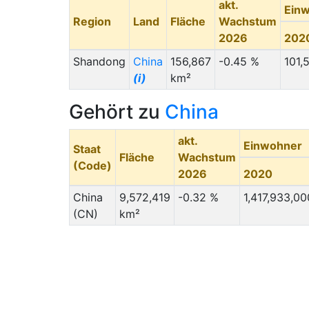
akt.
Ein
Region
Land
Fläche
Wachstum
2026
202
Shandong
China
156,867
-0.45 %
101,
(i)
km²
Gehört zu
China
akt.
Einwohner
Staat
Fläche
Wachstum
(Code)
2026
2020
China
9,572,419
-0.32 %
1,417,933,00
(CN)
km²