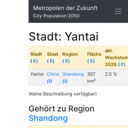
Metropolen der Zukunft
City Population 2050
Stadt: Yantai
akt.
Stadt
Staat
Region
Fläche
Wachstu
(⇳)
(⇳)
(⇳)
(⇳)
2026
(⇳)
Yantai
China
Shandong
307
2.5 %
(i)
(i)
km²
(Keine Beschreibung verfügbar)
Gehört zu Region
Shandong