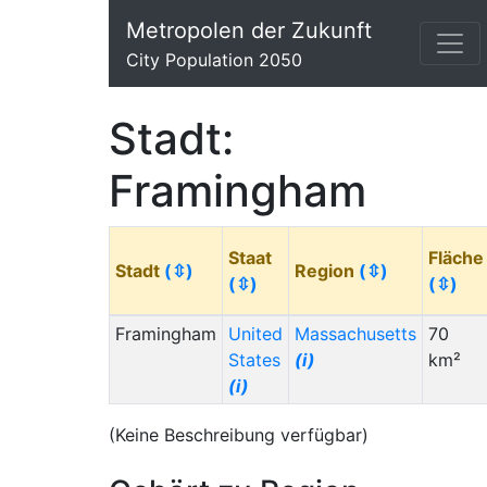
Metropolen der Zukunft
City Population 2050
Stadt:
Framingham
Staat
Fläche
Stadt
(⇳)
Region
(⇳)
(⇳)
(⇳)
Framingham
United
Massachusetts
70
States
(i)
km²
(i)
(Keine Beschreibung verfügbar)