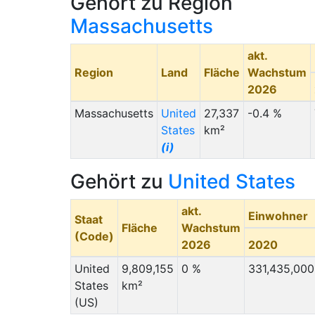
Gehört zu Region
Massachusetts
akt.
Region
Land
Fläche
Wachstum
2026
Massachusetts
United
27,337
-0.4 %
States
km²
(i)
Gehört zu
United States
akt.
Einwohner
Staat
Fläche
Wachstum
(Code)
2026
2020
United
9,809,155
0 %
331,435,000
States
km²
(US)